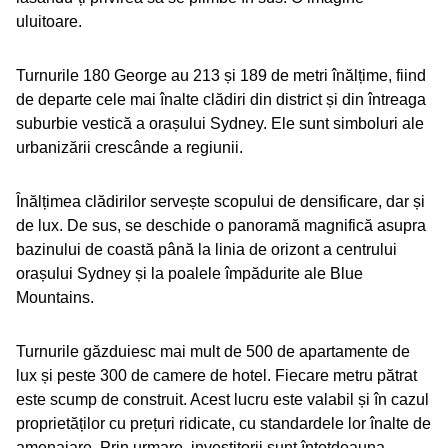
uluitoare.
Turnurile 180 George au 213 și 189 de metri înălțime, fiind
de departe cele mai înalte clădiri din district și din întreaga
suburbie vestică a orașului Sydney. Ele sunt simboluri ale
urbanizării crescânde a regiunii.
Înălțimea clădirilor servește scopului de densificare, dar și
de lux. De sus, se deschide o panoramă magnifică asupra
bazinului de coastă până la linia de orizont a centrului
orașului Sydney și la poalele împădurite ale Blue
Mountains.
Turnurile găzduiesc mai mult de 500 de apartamente de
lux și peste 300 de camere de hotel. Fiecare metru pătrat
este scump de construit. Acest lucru este valabil și în cazul
proprietăților cu prețuri ridicate, cu standardele lor înalte de
amenajare. Prin urmare, investitorii sunt întotdeauna