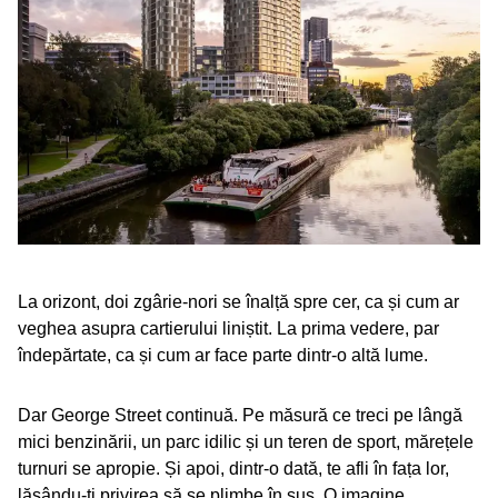
La orizont, doi zgârie-nori se înalță spre cer, ca și cum ar
veghea asupra cartierului liniștit. La prima vedere, par
îndepărtate, ca și cum ar face parte dintr-o altă lume.
Dar George Street continuă. Pe măsură ce treci pe lângă
mici benzinării, un parc idilic și un teren de sport, mărețele
turnuri se apropie. Și apoi, dintr-o dată, te afli în fața lor,
lăsându-ți privirea să se plimbe în sus. O imagine