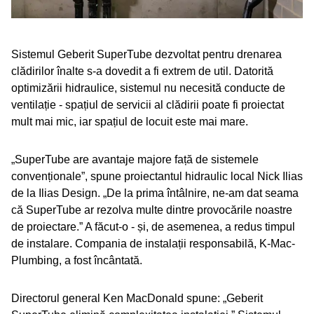
Sistemul Geberit SuperTube dezvoltat pentru drenarea
clădirilor înalte s-a dovedit a fi extrem de util. Datorită
optimizării hidraulice, sistemul nu necesită conducte de
ventilație - spațiul de servicii al clădirii poate fi proiectat
mult mai mic, iar spațiul de locuit este mai mare.
„SuperTube are avantaje majore față de sistemele
convenționale”, spune proiectantul hidraulic local Nick Ilias
de la Ilias Design. „De la prima întâlnire, ne-am dat seama
că SuperTube ar rezolva multe dintre provocările noastre
de proiectare.” A făcut-o - și, de asemenea, a redus timpul
de instalare. Compania de instalații responsabilă, K-Mac-
Plumbing, a fost încântată.
Directorul general Ken MacDonald spune: „Geberit