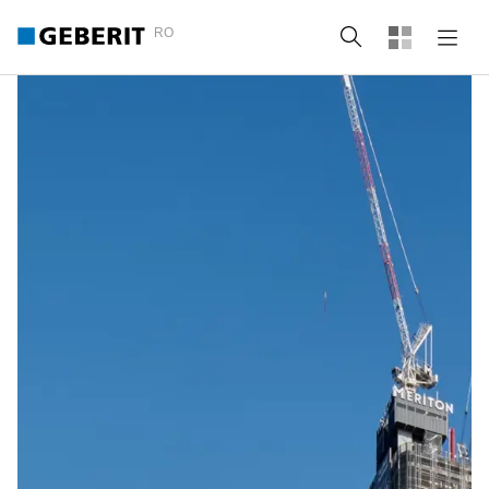
RO
Căutare