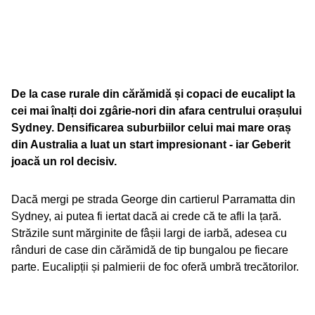
De la case rurale din cărămidă și copaci de eucalipt la
cei mai înalți doi zgârie-nori din afara centrului orașului
Sydney. Densificarea suburbiilor celui mai mare oraș
din Australia a luat un start impresionant - iar Geberit
joacă un rol decisiv.
Dacă mergi pe strada George din cartierul Parramatta din
Sydney, ai putea fi iertat dacă ai crede că te afli la țară.
Străzile sunt mărginite de fâșii largi de iarbă, adesea cu
rânduri de case din cărămidă de tip bungalou pe fiecare
parte. Eucalipții și palmierii de foc oferă umbră trecătorilor.