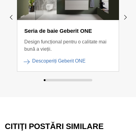
Seria de baie Geberit ONE
Ser
Design funcțional pentru o calitate mai
Desi
bună a vieții.
armo
Descoperiți Geberit ONE
CITIŢI POSTĂRI SIMILARE