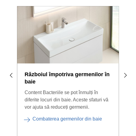
Războiul împotriva germenilor în
Pro
baie
mai
Content Bacteriile se pot înmulți în
Proi
diferite locuri din baie. Aceste sfaturi vă
numa
vor ajuta să reduceți germenii.
dar 
Combaterea germenilor din baie