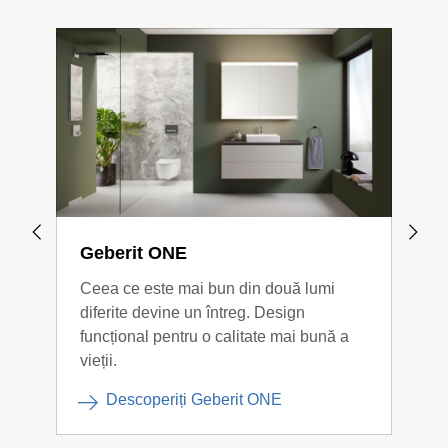
Geberit ONE
Geb
Ceea ce este mai bun din două lumi
Desi
diferite devine un întreg. Design
armo
funcțional pentru o calitate mai bună a
vieții.
Descoperiți Geberit ONE