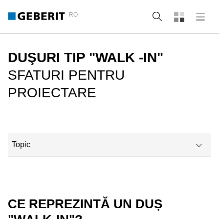
RO
Căutare
DUŞURI TIP "WALK -IN"
SFATURI PENTRU
PROIECTARE
Topic
Ce reprezintă un duș "walk-in"?
Avantajele unui duș deschis
CE REPREZINTĂ UN DUȘ
Duș modern, fără prag - ideal pentru nișe de baie sau băi mici