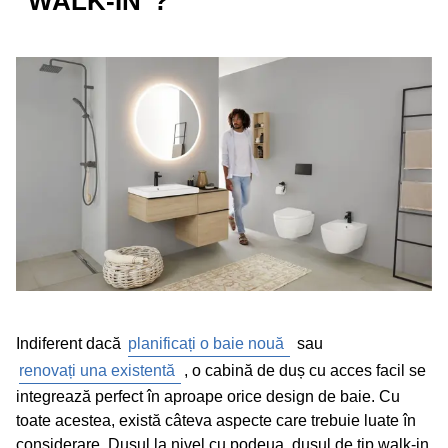
"WALK-IN"?
Cinci sfaturi: cum să vă proiectați dușul walk-in
Inspirație pentru idei de duș modern
Soluții Geberit pentru dușuri la nivel cu finisajul băii
Care este diferența față de o baie fără bariere?
Citiți postări similare
Indiferent dacă
planificați o baie nouă
sau
renovați una existentă
, o cabină de duș cu acces facil se
integrează perfect în aproape orice design de baie. Cu
toate acestea, există câteva aspecte care trebuie luate în
considerare. Dușul la nivel cu podeua, dușul de tip walk-in