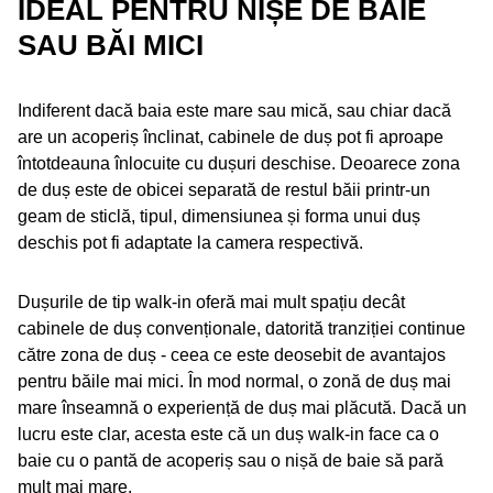
IDEAL PENTRU NIȘE DE BAIE
SAU BĂI MICI
Indiferent dacă baia este mare sau mică, sau chiar dacă
are un acoperiș înclinat, cabinele de duș pot fi aproape
întotdeauna înlocuite cu dușuri deschise. Deoarece zona
de duș este de obicei separată de restul băii printr-un
geam de sticlă, tipul, dimensiunea și forma unui duș
deschis pot fi adaptate la camera respectivă.
Dușurile de tip walk-in oferă mai mult spațiu decât
cabinele de duș convenționale, datorită tranziției continue
către zona de duș - ceea ce este deosebit de avantajos
pentru băile mai mici. În mod normal, o zonă de duș mai
mare înseamnă o experiență de duș mai plăcută. Dacă un
lucru este clar, acesta este că un duș walk-in face ca o
baie cu o pantă de acoperiș sau o nișă de baie să pară
mult mai mare.