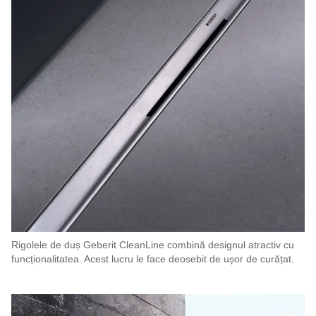
Rigolele de duș Geberit CleanLine combină designul atractiv cu
funcționalitatea. Acest lucru le face deosebit de ușor de curățat.