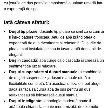
cu jeturile de duș potrivite, transformă o unitate umedă într-
o experiență de spa.
Iată câteva sfaturi:
Dușul tip ploaie:
dușurile tip ploaie se simt ca și cum ai
fi într-o pădure tropicală. Jetul de apă blând oferă o
experiență de duș răcoritoare și relaxantă. Dușurile de
ploaie mari instalate pe sau în tavan arată deosebit de
elegant.
Duș în cascadă:
apa curge ca o cascadă și creează un
sentiment de lux și relaxare.
Dușuri suspendate și dușuri manuale:
o combinație
de dușuri suspendate și dușuri manuale oferă o
flexibilitate completă. Cu acestea, utilizatorii pot alege
dacă să facă să curgă apa de sus pentru un duș
relaxant sau să folosească dușul manual.
Dușuri inteligente:
tehnologia modernă poate fi
adăugată chiar și la o baie modernizată, de exemplu