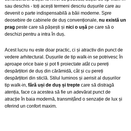
sau deschis - toți acești termeni descriu dușurile care au
devenit o parte indispensabilă a băii moderne. Spre
deosebire de cabinele de duș convenționale,
nu există un
prag
peste care să pășești și
nici o ușă
pe care să o
deschizi pentru a intra în duș.
Acest lucru nu este doar practic, ci și atractiv din punct de
vedere arhitectural. Dușurile de tip walk-in se potrivesc în
aproape orice baie și pot fi proiectate atât cu pereți
despărțitori de duș din cărămidă, cât și cu pereți
despărțitori din sticlă. Stilul luminos și aerisit al dușurilor
tip walk-in,
fără uși de duș și trepte
care să distragă
atenția, face ca acestea să fie un adevărat punct de
atracție în baia modernă, transmițând o senzație de lux și
oferind un confort maxim.