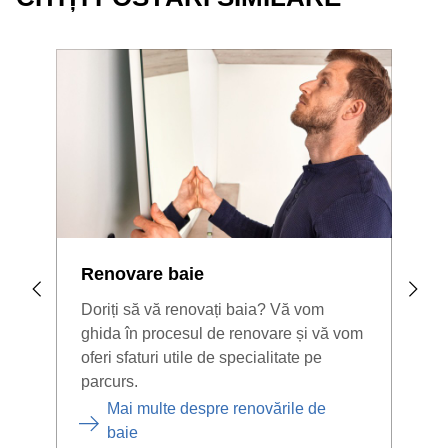
Renovare baie
Pre
Doriți să vă renovați baia? Vă vom
Dacă
ghida în procesul de renovare și vă vom
aleg
oferi sfaturi utile de specialitate pe
le c
parcurs.
în sp
Mai multe despre renovările de
baie