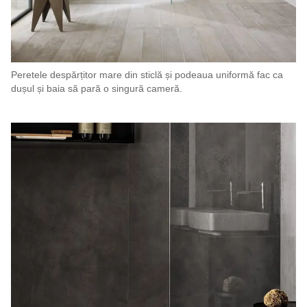
Peretele despărțitor mare din sticlă și podeaua uniformă fac ca
dușul și baia să pară o singură cameră.