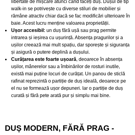
libertate de mișcare atunci când faceți duș. Dușul de tip
walk-in se potrivește cu diverse stiluri de mobilier și
rămâne atractiv chiar dacă se fac modificări ulterioare în
baie. Acest lucru menține valoarea proprietății.
Ușor accesibil:
un duș fără ușă sau prag permite
intrarea și ieșirea cu ușurință. Absența pragurilor și a
ușilor creează mai mult spațiu, dar sporește și siguranța
și asigură o putere deplină a dușului.
Curățarea este foarte ușoară
, deoarece în absența
ușilor, mânerelor sau a îmbinărilor de rosturi inutile,
există mai puține locuri de curățat. Un panou de sticlă
rafinat reprezintă o partiție de duș ideală, deoarece pe
el nu se formează ușor depuneri. Iar o partiție de duș
curată și fără pete arată pur și simplu mai bine.
DUȘ MODERN, FĂRĂ PRAG -