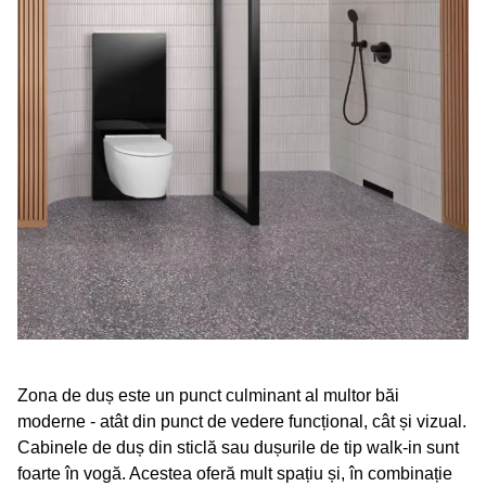
Plăcile sunt așezate în așa fel încât panta lor să ghideze
apa în siguranță în scurgere. Un sfat pentru alegerea
plăcilor: alegeți plăci mai mari, deoarece acestea au mai
puține rosturi de chit, astfel încât sunt mai ușor de
curățat.
Zona de duș este un punct culminant al multor băi
moderne - atât din punct de vedere funcțional, cât și vizual.
Cabinele de duș din sticlă sau dușurile de tip walk-in sunt
foarte în vogă. Acestea oferă mult spațiu și, în combinație