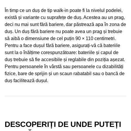
În timp ce un duș de tip walk-in poate fi la nivelul podelei,
există și variante cu suprafețe de duș. Acestea au un prag,
deci nu mai sunt fără bariere, dar păstrează apa în zona de
duș. Un duș fără bariere nu poate avea un prag și trebuie
să aibă o dimensiune de cel puțin 90 × 110 centimetri.
Pentru a face dușul fără bariere, asigurați-vă că bateriile
sunt la o înălțime corespunzătoare: bateriile și capul de
duș trebuie să fie accesibile și reglabile din poziția așezat.
Pentru persoanele în vârstă sau persoanele cu dizabilități
fizice, bare de sprijin și un scaun rabatabil sau o bancă de
duș facilitează dușul.
DESCOPERIȚI DE UNDE PUTEȚI