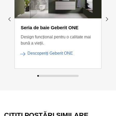
Seria de baie Geberit ONE
Geb
Design funcțional pentru o calitate mai
Cu l
bună a vieții.
cole
inte
Descoperiți Geberit ONE
CITIȚI POSTĂRI SIMILARE