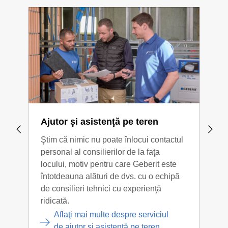
pentru a vă crea baia sau spaţiul sanitar la care visaţi.
depind, de asemenea, de standardele locale.
Chiar şi
profesioniştii
pot conta pe gama noastră extinsă
de
instrumente de sprijin
pentru planificarea băii,
conţinutul BIM
, date CAD, calculatorul Duofix,
aplicaţia Geberit Pro
,
showroom-ul de clapete de acţionare
şi
catalogul de produse online
.
Ajutor şi asistenţă pe teren
Dis
Ştim că nimic nu poate înlocui contactul
Pies
personal al consilierilor de la faţa
disp
locului, motiv pentru care Geberit este
50 d
întotdeauna alături de dvs. cu o echipă
pent
de consilieri tehnici cu experienţă
cera
ridicată.
dife
Aflaţi mai multe despre serviciul
de ajutor şi asistenţă pe teren