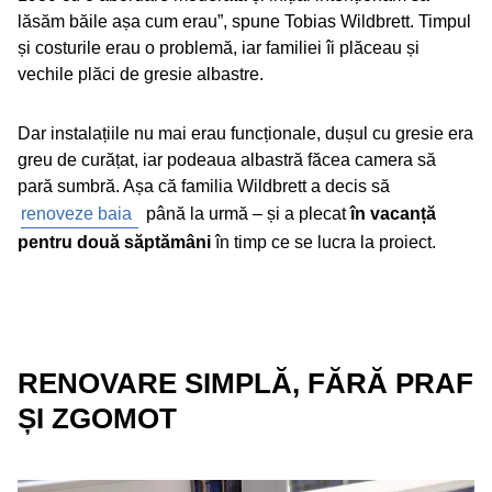
lăsăm băile așa cum erau”, spune Tobias Wildbrett. Timpul
și costurile erau o problemă, iar familiei îi plăceau și
vechile plăci de gresie albastre.
Dar instalațiile nu mai erau funcționale, dușul cu gresie era
greu de curățat, iar podeaua albastră făcea camera să
pară sumbră. Așa că familia Wildbrett a decis să
renoveze baia
până la urmă – și a plecat
în vacanță
pentru două săptămâni
în timp ce se lucra la proiect.
RENOVARE SIMPLĂ, FĂRĂ PRAF
ȘI ZGOMOT