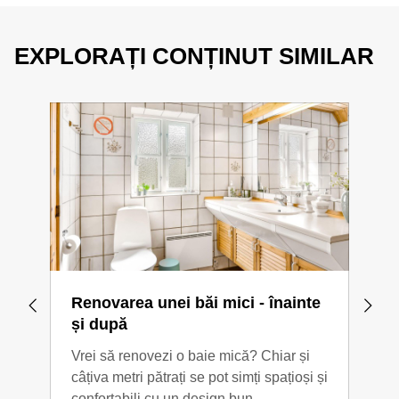
EXPLORAȚI CONȚINUT SIMILAR
Renovarea unei băi mici - înainte
Ren
și după
oas
Vrei să renovezi o baie mică? Chiar și
O re
câțiva metri pătrați se pot simți spațioși și
unei
confortabili cu un design bun.
mai 