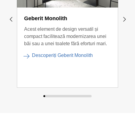
Geberit Monolith
Geb
Acest element de design versatil și
Renu
compact facilitează modernizarea unei
sa, 
băi sau a unei toalete fără eforturi mari.
mate
comp
Descoperiți Geberit Monolith
mai 