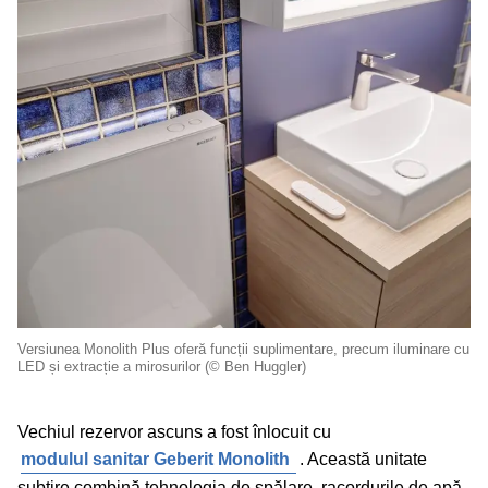
Versiunea Monolith Plus oferă funcții suplimentare, precum iluminare cu
LED și extracție a mirosurilor (© Ben Huggler)
Vechiul rezervor ascuns a fost înlocuit cu
modulul sanitar Geberit Monolith
. Această unitate
subțire combină tehnologia de spălare, racordurile de apă