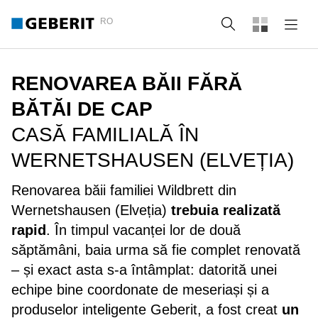
RO
Căutare
RENOVAREA BĂII FĂRĂ
BĂTĂI DE CAP
CASĂ FAMILIALĂ ÎN
WERNETSHAUSEN (ELVEȚIA)
Renovarea băii familiei Wildbrett din
Wernetshausen (Elveția)
trebuia realizată
rapid
. În timpul vacanței lor de două
săptămâni, baia urma să fie complet renovată
– și exact asta s-a întâmplat: datorită unei
echipe bine coordonate de meseriași și a
produselor inteligente Geberit, a fost creat
un