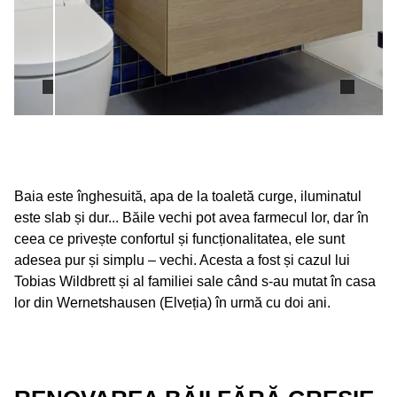
Baia este înghesuită, apa de la toaletă curge, iluminatul
este slab și dur... Băile vechi pot avea farmecul lor, dar în
ceea ce privește confortul și funcționalitatea, ele sunt
adesea pur și simplu – vechi. Acesta a fost și cazul lui
Tobias Wildbrett și al familiei sale când s-au mutat în casa
lor din Wernetshausen (Elveția) în urmă cu doi ani.