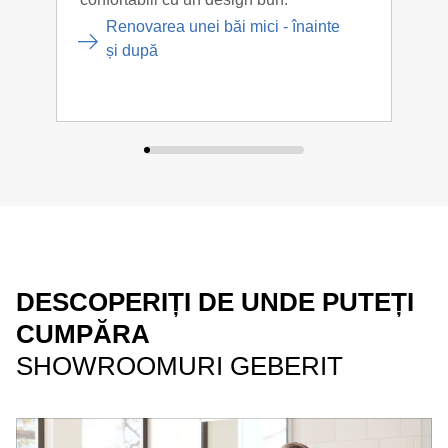
de a
Renovarea unei băi mici - înainte
răsp
și după
DESCOPERIȚI DE UNDE PUTEȚI
CUMPĂRA
SHOWROOMURI GEBERIT