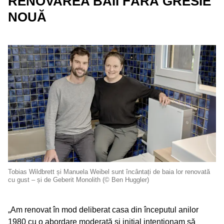
RENOVAREA BĂII FĂRĂ GRESIE
NOUĂ
Tobias Wildbrett și Manuela Weibel sunt încântați de baia lor renovată
cu gust – și de Geberit Monolith (© Ben Huggler)
„Am renovat în mod deliberat casa din începutul anilor
1980 cu o abordare moderată și inițial intenționam să