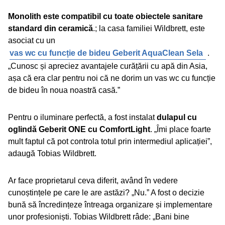
Monolith este compatibil cu toate obiectele sanitare
standard din ceramică
.; la casa familiei Wildbrett, este
asociat cu un
vas wc cu funcție de bideu Geberit AquaClean Sela
.
„Cunosc și apreciez avantajele curățării cu apă din Asia,
așa că era clar pentru noi că ne dorim un vas wc cu funcție
de bideu în noua noastră casă.”
Pentru o iluminare perfectă, a fost instalat
dulapul cu
oglindă Geberit ONE cu ComfortLight
. „Îmi place foarte
mult faptul că pot controla totul prin intermediul aplicației”,
adaugă Tobias Wildbrett.
Ar face proprietarul ceva diferit, având în vedere
cunoștințele pe care le are astăzi? „Nu.” A fost o decizie
bună să încredințeze întreaga organizare și implementare
unor profesioniști. Tobias Wildbrett râde: „Bani bine