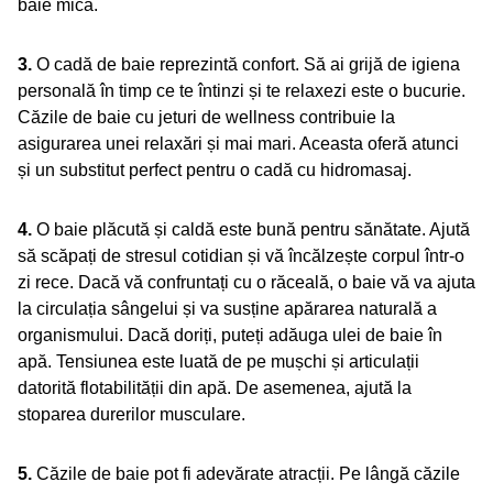
baie mică.
3.
O cadă de baie reprezintă confort. Să ai grijă de igiena
personală în timp ce te întinzi și te relaxezi este o bucurie.
Căzile de baie cu jeturi de wellness contribuie la
asigurarea unei relaxări și mai mari. Aceasta oferă atunci
și un substitut perfect pentru o cadă cu hidromasaj.
4.
O baie plăcută și caldă este bună pentru sănătate. Ajută
să scăpați de stresul cotidian și vă încălzește corpul într-o
zi rece. Dacă vă confruntați cu o răceală, o baie vă va ajuta
la circulația sângelui și va susține apărarea naturală a
organismului. Dacă doriți, puteți adăuga ulei de baie în
apă. Tensiunea este luată de pe mușchi și articulații
datorită flotabilității din apă. De asemenea, ajută la
stoparea durerilor musculare.
5.
Căzile de baie pot fi adevărate atracții. Pe lângă căzile