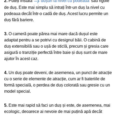
2.
Puteți instala
dușuri la nivel cu podeaua
sau rigole
de duș. Este mai simplu să intrați într-un duș la nivel cu
podeaua decât într-o cadă de duș. Acest lucru permite un
duș fără bariere.
3.
O cameră poate părea mai mare dacă dușul este
adaptat pentru a se potrivi cu designul băii. O cabină de
duș extensibilă sau o ușă de sticlă, precum și gresia care
asigură o tranziție perfectă între baie și duș sunt de mare
ajutor în acest caz.
4.
Un duș poate deveni, de asemenea, un punct de atracție
cu o serie de elemente de atracție, cum ar fi bateriile de
formă specială, o perdea de duș colorată sau gresie cu un
model special.
5.
Este mai rapid să faci un duș și este, de asemenea, mai
ecologic, deoarece ai nevoie de mai puțină apă decât