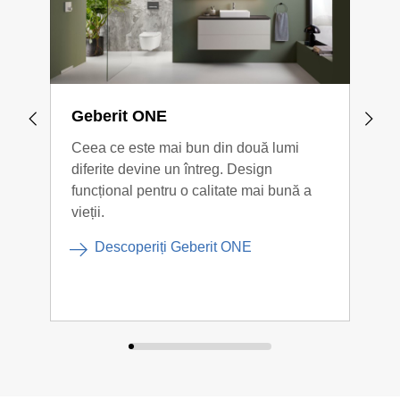
Geberit ONE
Geb
Ceea ce este mai bun din două lumi
Indi
diferite devine un întreg. Design
refle
funcțional pentru o calitate mai bună a
Acan
vieții.
gamă
mode
Descoperiți Geberit ONE
sofis