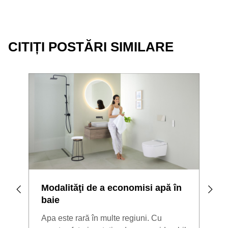
CITIȚI POSTĂRI SIMILARE
Modalităţi de a economisi apă în
Duș
baie
Dușu
Apa este rară în multe regiuni. Cu
pent