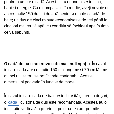
pentru a umple o cadă. Acest lucru economisește timp,
bani și energie. Ca o comparație: în medie, aveți nevoie de
aproximativ 150 de litri de apă pentru a umple o cadă de
baie; un duș de cinci minute economisește de trei până la
cinci ori mai multă apă, cu condiția să închideți apa în timp
ce vă săpuniți.
O cadă de baie are nevoie de mai mult spațiu.
În cazul
în care cada are cel puțin 150 cm lungime și 70 cm lățime,
atunci utilizatorii se pot întinde confortabil. Aceste
dimensiuni pot varia în funcție de model.
În cazul în care cada de baie este folosită și pentru dușuri,
o
cadă
cu zona de duș este recomandată. Acestea au o
înclinație verticală a peretelui pe o parte care permite