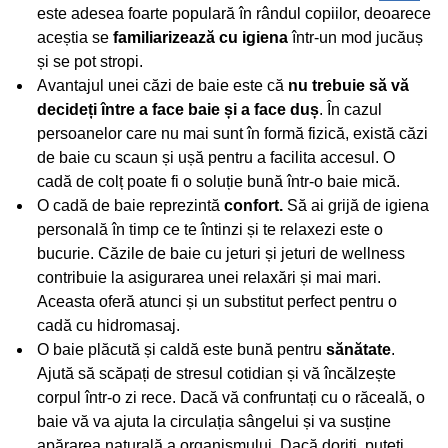
este adesea foarte populară în rândul copiilor, deoarece
aceștia se
familiarizează cu igiena
într-un mod jucăuș
și se pot stropi.
Avantajul unei căzi de baie este că
nu trebuie să vă
decideți între a face baie și a face duș
. În cazul
persoanelor care nu mai sunt în formă fizică, există căzi
de baie cu scaun și ușă pentru a facilita accesul. O
cadă de colț poate fi o soluție bună într-o baie mică.
O cadă de baie reprezintă
confort.
Să ai grijă de igiena
personală în timp ce te întinzi și te relaxezi este o
bucurie. Căzile de baie cu jeturi și jeturi de wellness
contribuie la asigurarea unei relaxări și mai mari.
Aceasta oferă atunci și un substitut perfect pentru o
cadă cu hidromasaj.
O baie plăcută și caldă este bună pentru
sănătate
.
Ajută să scăpați de stresul cotidian și vă încălzește
corpul într-o zi rece. Dacă vă confruntați cu o răceală, o
baie vă va ajuta la circulația sângelui și va susține
apărarea naturală a organismului. Dacă doriți, puteți