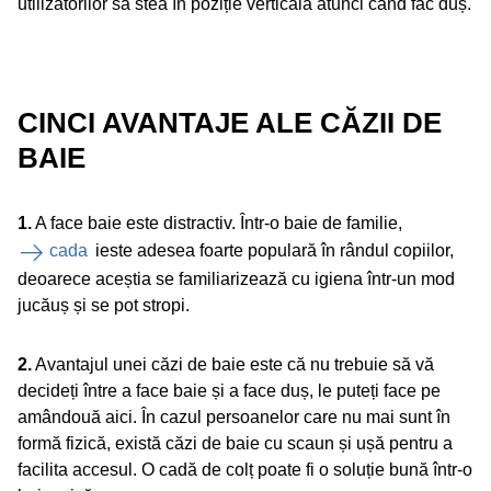
utilizatorilor să stea în poziție verticală atunci când fac duș.
CINCI AVANTAJE ALE CĂZII DE
BAIE
1.
A face baie este distractiv. Într-o baie de familie,
cada
ieste adesea foarte populară în rândul copiilor,
deoarece aceștia se familiarizează cu igiena într-un mod
jucăuș și se pot stropi.
2.
Avantajul unei căzi de baie este că nu trebuie să vă
decideți între a face baie și a face duș, le puteți face pe
amândouă aici. În cazul persoanelor care nu mai sunt în
formă fizică, există căzi de baie cu scaun și ușă pentru a
facilita accesul. O cadă de colț poate fi o soluție bună într-o