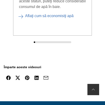
aceste sfaturi, puteţi reduce considerabil
treb
consumul de apă în baie.
când
Aflaţi cum să economisiţi apă
Împarte aceste videouri